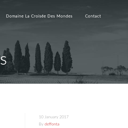
Domaine La Croisée Des Mondes
Contact
s
10 January 2017
By
deffonta