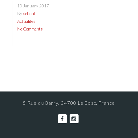
10 January 2017
By
deffonta
Actualités
No Comments
5 Rue du Barry, 34700 Le Bosc, France